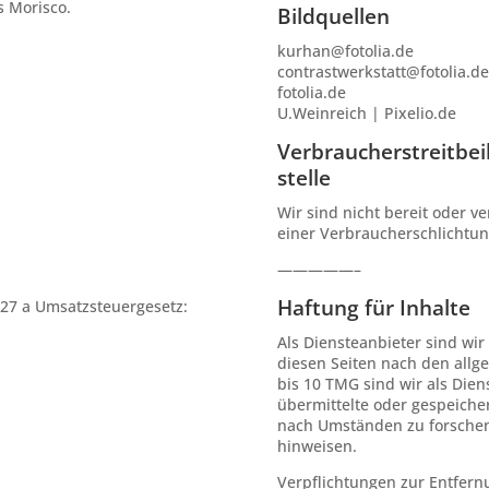
s Morisco.
Bildquellen
kurhan@fotolia.de
contrastwerkstatt@fotolia.de
fotolia.de
U.Weinreich | Pixelio.de
Verbraucher­streit­be
stelle
Wir sind nicht bereit oder ve
einer Verbraucherschlichtun
—————–
Haftung für Inhalte
27 a Umsatzsteuergesetz:
Als Diensteanbieter sind wir
diesen Seiten nach den allg
bis 10 TMG sind wir als Diens
übermittelte oder gespeich
nach Umständen zu forschen, 
hinweisen.
Verpflichtungen zur Entfer